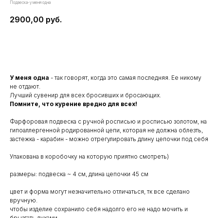
Подвеска-у меня одна
2900,00
руб.
Заказать
У меня одна
- так говорят, когда это самая последняя. Ее никому
не отдают.
Лучший сувенир для всех бросивших и бросающих.
Помните, что курение вредно для всех!
Фарфоровая подвеска с ручной росписью и росписью золотом, на
гипоаллергенной родированной цепи, которая не должна облезть,
застежка - карабин - можно отрегулировать длину цепочки под себя
Упакована в коробочку на которую приятно смотреть)
размеры: подвеска ~ 4 см, длина цепочки 45 см
цвет и форма могут незначительно отличаться, тк все сделано
вручную.
чтобы изделие сохранило себя надолго его не надо мочить и
брызгать духами.